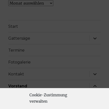
Archiv
Start
Unterme
Gattersäge
öffnen
Termine
Fotogalerie
Unterme
Kontakt
öffnen
Unterme
Vorstand
öffnen
Cookie-Zustimmung
Partner
verwalten