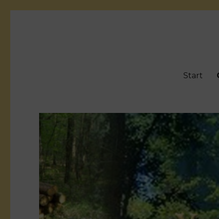
Gattersäge Upjever e.V.
Start