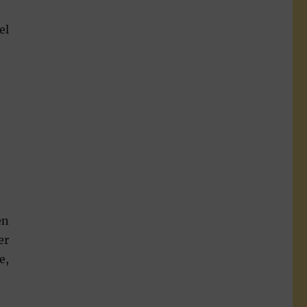
el
en
er
e,