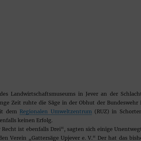
des Landwirtschaftsmuseums in Jever an der Schlach
Lange Zeit ruhte die Säge in der Obhut der Bundeswehr 
mit dem
Regionalen Umweltzentrum
(RUZ) in Schorte
nfalls keinen Erfolg.
 Recht ist ebenfalls Drei“, sagten sich einige Unentweg
n Verein „Gattersäge Upjever e. V.“ Der hat das bish