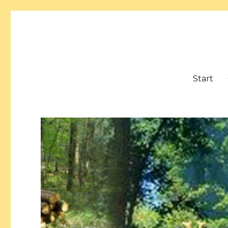
Gattersäge Upjever e.V.
Start