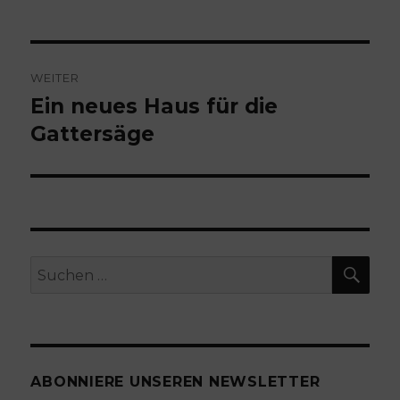
Beitragsnavigation
WEITER
Ein neues Haus für die
Nächster
Beitrag:
Gattersäge
SU
Suchen
nach:
ABONNIERE UNSEREN NEWSLETTER